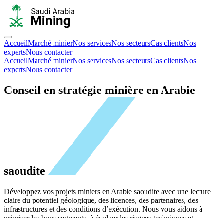
Accueil
Marché minier
Nos services
Nos secteurs
Cas clients
Nos
experts
Nous contacter
Accueil
Marché minier
Nos services
Nos secteurs
Cas clients
Nos
experts
Nous contacter
Conseil en stratégie minière en Arabie
saoudite
Développez vos projets miniers en Arabie saoudite avec une lecture
claire du potentiel géologique, des licences, des partenaires, des
infrastructures et des conditions d’exécution. Nous vous aidons à
prioriser les bons segments, à évaluer les risques techniques et